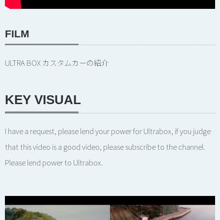
FILM
ULTRA BOX カスタムカーの紹介
KEY VISUAL
I have a request, please lend your power for Ultrabox, if you judge
that this video is a good video, please subscribe to the channel.
Please lend power to Ultrabox.